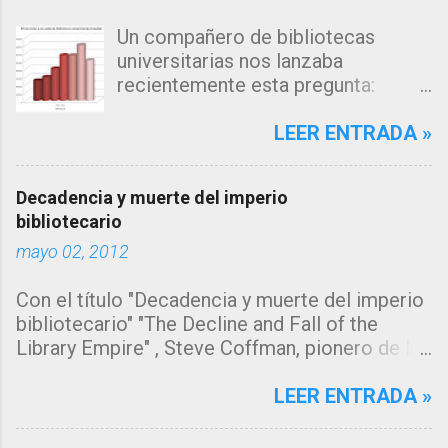
Un compañero de bibliotecas
universitarias nos lanzaba
recientemente esta pregunta:
"Estamos observando un descenso
en el número de consultas, tanto a
LEER ENTRADA »
nuestro catálogo como a la página
web de nuestra biblioteca en los
Decadencia y muerte del imperio
últimos años... me inclino a pensar
bibliotecario
que la explicación estará en los
mayo 02, 2012
algoritmos de búsqueda de los
grandes motores de búsqueda
Con el título "Decadencia y muerte del imperio
como google, que muestran
bibliotecario" "The Decline and Fall of the
directamente la información sin
Library Empire" , Steve Coffman, pionero de los
que el usuario necesite acceder a
servicios de referencia virtual y vice
la fuente de origen, pero ¿y el
presidente de Library Systems & Services LLC
LEER ENTRADA »
catálogo?" Se trata de un tema del
(LSSI) , ha escrito un artículo que todo
que tenía muchas ganas de escribir.
bibliotecario debería leer y del que me gustaría
Desde hace tiempo estoy