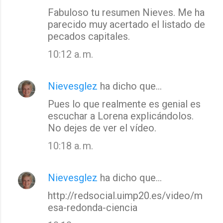
Fabuloso tu resumen Nieves. Me ha
o
parecido muy acertado el listado de
m
pecados capitales.
e
10:12 a. m.
n
t
a
Nievesglez
ha dicho que…
r
Pues lo que realmente es genial es
i
escuchar a Lorena explicándolos.
o
No dejes de ver el vídeo.
s
10:18 a. m.
Nievesglez
ha dicho que…
http://redsocial.uimp20.es/video/m
esa-redonda-ciencia