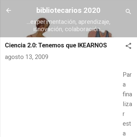
Ir al contenido principal
bibliotecarios 2020
...experimentación, aprendizaje,
innovación, colaboración...
Ciencia 2.0: Tenemos que IKEARNOS
agosto 13, 2009
Par
a
fina
liza
r
est
a