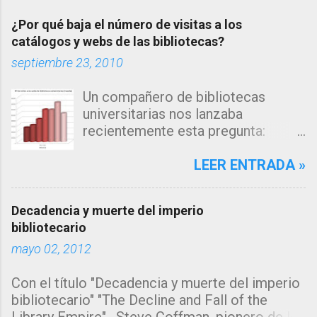
¿Por qué baja el número de visitas a los
catálogos y webs de las bibliotecas?
septiembre 23, 2010
Un compañero de bibliotecas
universitarias nos lanzaba
recientemente esta pregunta:
"Estamos observando un descenso
en el número de consultas, tanto a
LEER ENTRADA »
nuestro catálogo como a la página
web de nuestra biblioteca en los
Decadencia y muerte del imperio
últimos años... me inclino a pensar
bibliotecario
que la explicación estará en los
mayo 02, 2012
algoritmos de búsqueda de los
grandes motores de búsqueda
Con el título "Decadencia y muerte del imperio
como google, que muestran
bibliotecario" "The Decline and Fall of the
directamente la información sin