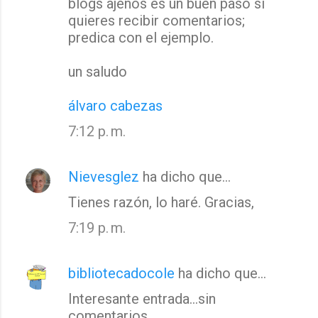
a
blogs ajenos es un buen paso si
quieres recibir comentarios;
r
predica con el ejemplo.
i
o
un saludo
s
álvaro cabezas
7:12 p. m.
Nievesglez
ha dicho que…
Tienes razón, lo haré. Gracias,
7:19 p. m.
bibliotecadocole
ha dicho que…
Interesante entrada...sin
comentarios.