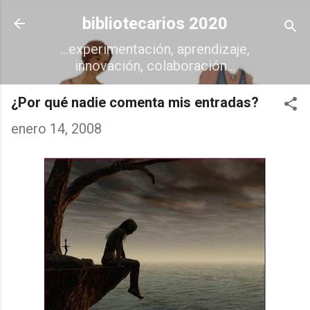
Ir al contenido principal
bibliotecarios 2020
...experimentación, aprendizaje,
innovación, colaboración...
¿Por qué nadie comenta mis entradas?
enero 14, 2008