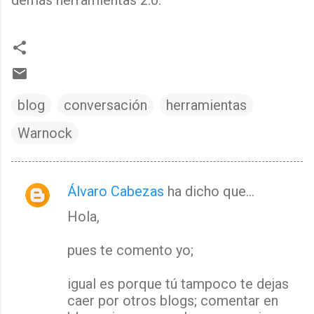
demás herramientas 2.0.
blog
conversación
herramientas
Warnock
Álvaro Cabezas
ha dicho que…
C
Hola,
o
m
pues te comento yo;
e
n
igual es porque tú tampoco te dejas
t
caer por otros blogs; comentar en