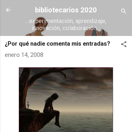
Ir al contenido principal
bibliotecarios 2020
...experimentación, aprendizaje,
innovación, colaboración...
¿Por qué nadie comenta mis entradas?
enero 14, 2008