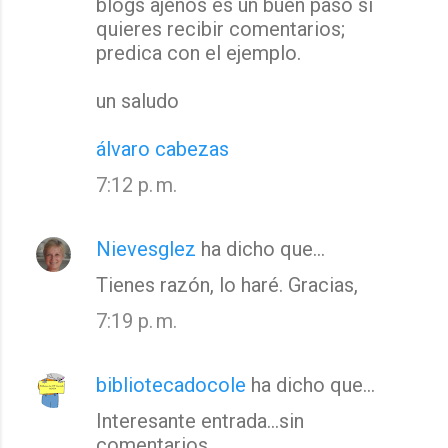
a
blogs ajenos es un buen paso si
quieres recibir comentarios;
r
predica con el ejemplo.
i
o
un saludo
s
álvaro cabezas
7:12 p. m.
Nievesglez
ha dicho que…
Tienes razón, lo haré. Gracias,
7:19 p. m.
bibliotecadocole
ha dicho que…
Interesante entrada...sin
comentarios.