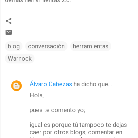
demás herramientas 2.0.
blog
conversación
herramientas
Warnock
Álvaro Cabezas
ha dicho que…
C
Hola,
o
m
pues te comento yo;
e
n
igual es porque tú tampoco te dejas
t
caer por otros blogs; comentar en