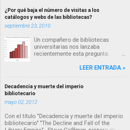
¿Por qué baja el número de visitas a los
catálogos y webs de las bibliotecas?
septiembre 23, 2010
Un compañero de bibliotecas
universitarias nos lanzaba
recientemente esta pregunta:
"Estamos observando un descenso
en el número de consultas, tanto a
LEER ENTRADA »
nuestro catálogo como a la página
web de nuestra biblioteca en los
Decadencia y muerte del imperio
últimos años... me inclino a pensar
bibliotecario
que la explicación estará en los
mayo 02, 2012
algoritmos de búsqueda de los
grandes motores de búsqueda
Con el título "Decadencia y muerte del imperio
como google, que muestran
bibliotecario" "The Decline and Fall of the
directamente la información sin