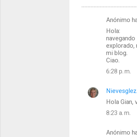
Anónimo ha
C
Hola:
o
navegando p
m
explorado, 
e
mi blog.
n
Ciao.
t
6:28 p. m.
a
r
Nievesglez
i
o
Hola Gian, 
s
8:23 a. m.
Anónimo ha