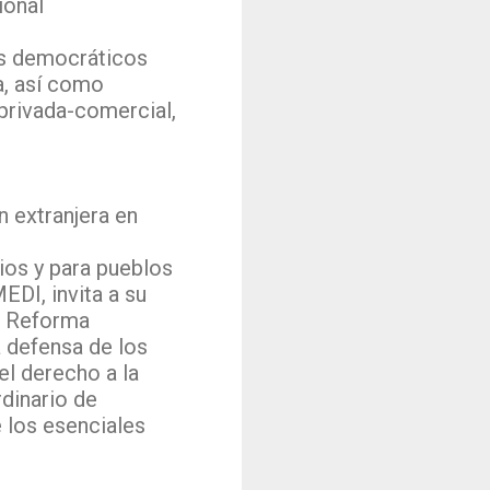
ional
res democráticos
a, así como
privada-comercial,
n extranjera en
os y para pueblos
DI, invita a su
a Reforma
 defensa de los
el derecho a la
rdinario de
 los esenciales