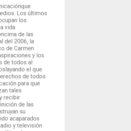
nicaciónque
edios. Los últimos
 ocupan los
a vida
encima de las
l del 2006, la
ico de Carmen
aspiraciones y los
s de todos al
oslayando el que
 derechos de todos
cación para que
zan tales
y recibir
inición de las
struyan su
cido acaparados
adio y televisión