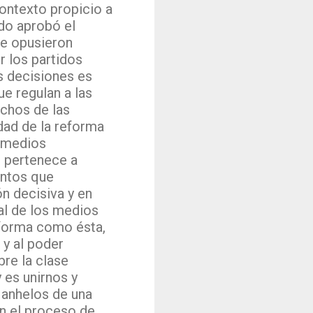
contexto propicio a
ado aprobó el
le opusieron
r los partidos
s decisiones es
ue regulan a las
echos de las
dad de la reforma
s medios
s pertenece a
antos que
ón decisiva y en
al de los medios
eforma como ésta,
 y al poder
re la clase
 es unirnos y
 anhelos de una
n el proceso de