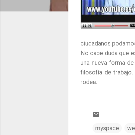
ciudadanos podamos 
No cabe duda que es
una nueva forma de h
filosofía de trabaj
rodea.
myspace
we