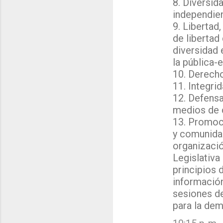
8. Diversid
independien
9. Libertad
de libertad
diversidad 
la pública-e
10. Derecho
11. Integri
12. Defensa
medios de 
13. Promoc
y comunidad
organizació
Legislativa
principios 
información
sesiones d
para la dem