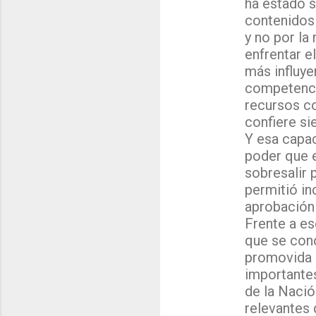
ha estado s
contenidos
y no por la
enfrentar e
más influye
competencia
recursos c
confiere si
Y esa capac
poder que 
sobresalir 
permitió in
aprobación 
Frente a es
que se cono
promovida 
importantes
de la Nació
relevantes 