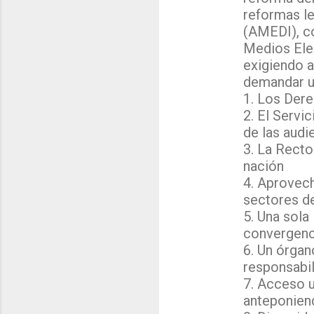
reformas le
(AMEDI), c
Medios Elec
exigiendo a
demandar un
1. Los Der
2. El Servi
de las audi
3. La Recto
nación
4. Aprovech
sectores de
5. Una sola
convergenci
6. Un órgan
responsabil
7. Acceso u
anteponiend