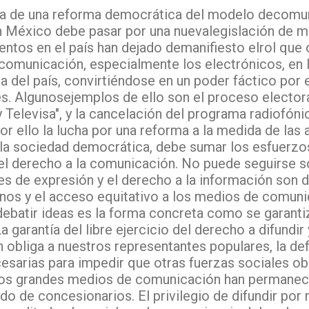
ia de una reforma democrática del modelo decomu
 México debe pasar por una nuevalegislación de m
ntos en el país han dejado demanifiesto elrol que
omunicación, especialmente los electrónicos, en l
 del país, convirtiéndose en un poder fáctico por 
es. Algunosejemplos de ello son el proceso electora
 Televisa", y la cancelación del programa radiofón
Por ello la lucha por una reforma a la medida de las 
la sociedad democrática, debe sumar los esfuerzo
el derecho a la comunicación. No puede seguirse s
des de expresión y el derecho a la información son
nos y el acceso equitativo a los medios de comuni
ebatir ideas es la forma concreta como se garanti
 garantía del libre ejercicio del derecho a difundir 
 obliga a nuestros representantes populares, la def
sarias para impedir que otras fuerzas sociales ob
 Los grandes medios de comunicación han permane
do de concesionarios. El privilegio de difundir por r