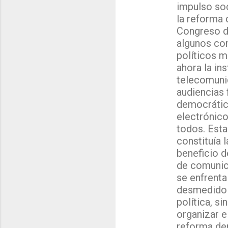
impulso soc
la reforma 
Congreso de
algunos con
políticos m
ahora la in
telecomunic
audiencias 
democrátic
electrónico
todos. Esta
constituía 
beneficio d
de comunic
se enfrenta
desmedido q
política, s
organizar 
reforma dem