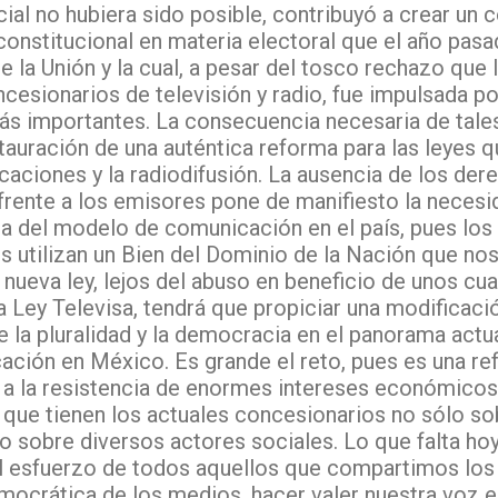
ial no hubiera sido posible, contribuyó a crear un 
constitucional en materia electoral que el año pas
 la Unión y la cual, a pesar del tosco rechazo que 
cesionarios de televisión y radio, fue impulsada po
ás importantes. La consecuencia necesaria de tale
stauración de una auténtica reforma para las leyes q
aciones y la radiodifusión. La ausencia de los der
frente a los emisores pone de manifiesto la necesi
a del modelo de comunicación en el país, pues lo
s utilizan un Bien del Dominio de la Nación que no
 nueva ley, lejos del abuso en beneficio de unos cu
la Ley Televisa, tendrá que propiciar una modificaci
e la pluralidad y la democracia en el panorama actu
ación en México. Es grande el reto, pues es una r
 a la resistencia de enormes intereses económicos
ue tienen los actuales concesionarios no sólo sob
ino sobre diversos actores sociales. Lo que falta hoy
el esfuerzo de todos aquellos que compartimos los
ocrática de los medios, hacer valer nuestra voz e