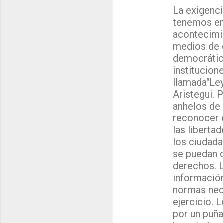
La exigenc
tenemos en
acontecimie
medios de c
democrática
institucion
llamada"Ley
Aristegui. 
anhelos de 
reconocer 
las liberta
los ciudada
se puedan d
derechos. La
información
normas nece
ejercicio.
por un puña