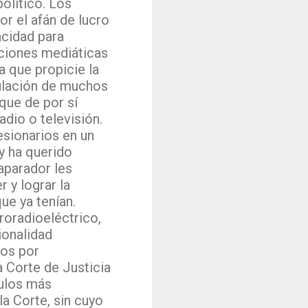
olítico. Los
r el afán de lucro
acidad para
raciones mediáticas
a que propicie la
mulación de muchos
que de por sí
adio o televisión.
esionarios en un
y ha querido
caparador les
 y lograr la
ue ya tenían.
roradioeléctrico,
ionalidad
os por
 Corte de Justicia
culos más
la Corte, sin cuyo