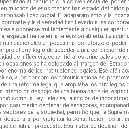
upeditado al capricho o la conveniencia del poder p
 en muchos de esos medios han estado definidos po
 responsabilidad social. El acaparamiento y la incap
l contraste y la diversidad han llevado a las corpo
ntes a oponerse militantemente a cualquier apertur
, especialmente en la televisión abierta. La acu
omunicacionales en pocas manos reforzó el poder 
empre el privilegio de acceder a una concesión de r
idad de influencia, convirtió a los principales conc
en ocasiones se ha colocado al margen del Estado 
por encima de las instituciones legales. Ese afán a
cluso, a los consorcios comunicacionales, promover
de una reforma legal que ampliaba los privilegios q
e intento de despojo de una buena parte del espect
ció como la Ley Televisa, la acción de inconstituc
por casi medio centenar de senadores, acompañad
 sectores de la sociedad, permitió que, la Suprema
n desechara, por violentar la Constitución, los artí
que se habían propuesto. Esa histórica decisión de 