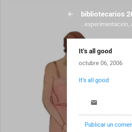
bibliotecarios 
...experimentación, 
It's all good
octubre 06, 2006
It's all good
Publicar un comen
C