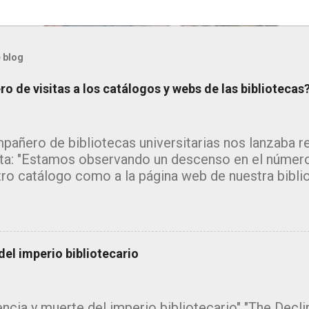
 blog
o de visitas a los catálogos y webs de las bibliotecas
pañero de bibliotecas universitarias nos lanzaba 
ta: "Estamos observando un descenso en el número
tro catálogo como a la página web de nuestra bibli
 me inclino a pensar que la explicación estará en l
da de los grandes motores de búsqueda como goo
amente la información sin que el usuario necesite a
, pero ¿y el catálogo?" Se trata de un tema del que
el imperio bibliotecario
ribir. Desde hace tiempo estoy recopilando inform
ey, de los informes que se están publicando sobr
usuarios de las bibliotecas en relación a los recurs
ncia y muerte del imperio bibliotecario" "The Declin
s ofrece. ¡¡El tema da para escribir un monográfico