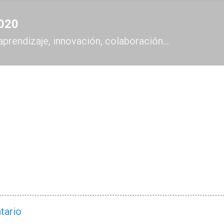
Ir al contenido principal
2020
aprendizaje, innovación, colaboración...
tario