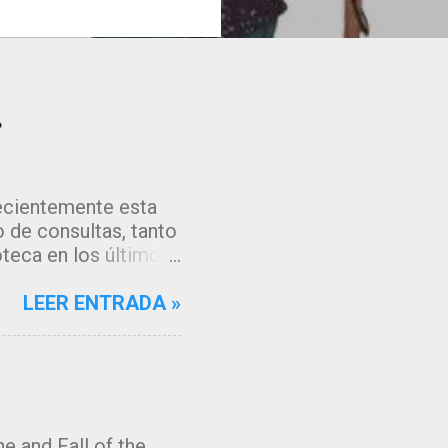
?
recientemente esta
 de consultas, tanto
oteca en los últimos
os algoritmos de
gle, que muestran
LEER ENTRADA »
cceder a la fuente de
 tenía muchas ganas
ación en mi gestor
e el comportamiento
os y servicios que
e and Fall of the
!!. Razones para este