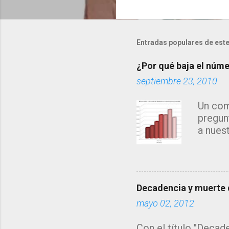
o
m
e
Entradas populares de este
n
¿Por qué baja el númer
t
septiembre 23, 2010
a
r
Un com
i
pregun
o
a nues
s
años...
búsque
direct
origen
Decadencia y muerte d
de esc
mayo 02, 2012
Mendel
de los 
Con el título "Decade
ésta le