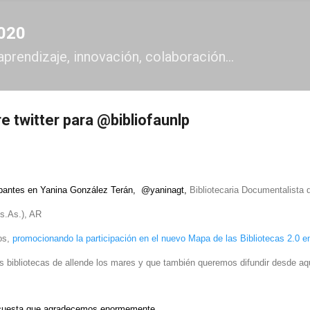
Ir al contenido principal
2020
aprendizaje, innovación, colaboración...
e twitter para @bibliofaunlp
ipantes en Yanina González Terán,
@yaninagt,
Bibliotecaria Documentalista
d
Bs.As.), AR
os,
promocionando la participación en el nuevo Mapa de las Bibliotecas 2.0 e
las bibliotecas de allende los mares y que también queremos difundir desde aq
encuesta que agradecemos enormemente.