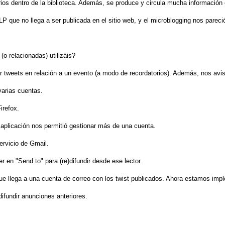
os dentro de la biblioteca. Además, se produce y circula mucha información en
LP que no llega a ser publicada en el sitio web, y el microblogging nos pareci
(o relacionadas) utilizáis?
 tweets en relación a un evento (a modo de recordatorios). Además, nos avi
varias cuentas.
irefox.
 aplicación nos permitió gestionar más de una cuenta.
ervicio de Gmail.
 en "Send to" para (re)difundir desde ese lector.
e llega a una cuenta de correo con los twist publicados. Ahora estamos impl
ifundir anunciones anteriores.