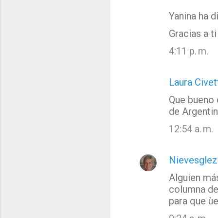
Yanina ha 
C
Gracias a t
o
m
4:11 p. m.
e
n
Laura Civet
t
Que bueno q
a
de Argentina
r
12:54 a. m.
i
o
s
Nievesglez
Alguien más
columna de 
para que ùe