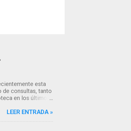
?
recientemente esta
 de consultas, tanto
oteca en los últimos
os algoritmos de
gle, que muestran
LEER ENTRADA »
cceder a la fuente de
 tenía muchas ganas