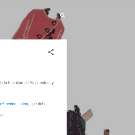
e la
Facultad de Arquitectura y
n América Latina,
que debe
uí.