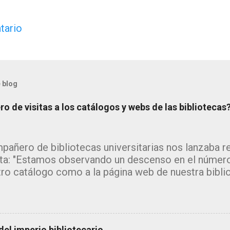
tario
 blog
o de visitas a los catálogos y webs de las bibliotecas
pañero de bibliotecas universitarias nos lanzaba 
ta: "Estamos observando un descenso en el número
tro catálogo como a la página web de nuestra bibli
 me inclino a pensar que la explicación estará en l
da de los grandes motores de búsqueda como goo
amente la información sin que el usuario necesite a
, pero ¿y el catálogo?" Se trata de un tema del que
el imperio bibliotecario