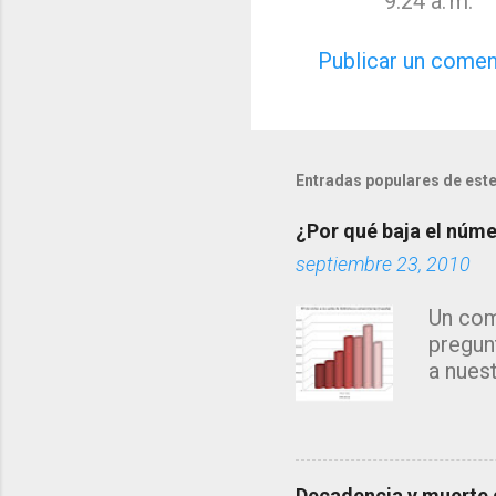
9:24 a. m.
Publicar un comen
Entradas populares de este
¿Por qué baja el númer
septiembre 23, 2010
Un com
pregun
a nues
años...
búsque
direct
origen
Decadencia y muerte d