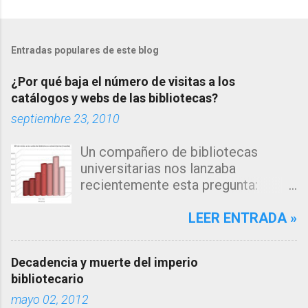
o
m
Entradas populares de este blog
e
n
¿Por qué baja el número de visitas a los
t
catálogos y webs de las bibliotecas?
a
septiembre 23, 2010
r
Un compañero de bibliotecas
i
universitarias nos lanzaba
o
recientemente esta pregunta:
s
"Estamos observando un descenso
en el número de consultas, tanto a
LEER ENTRADA »
nuestro catálogo como a la página
web de nuestra biblioteca en los
Decadencia y muerte del imperio
últimos años... me inclino a pensar
bibliotecario
que la explicación estará en los
mayo 02, 2012
algoritmos de búsqueda de los