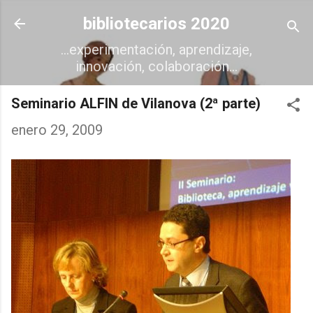
Ir al contenido principal
bibliotecarios 2020
...experimentación, aprendizaje,
innovación, colaboración...
Seminario ALFIN de Vilanova (2ª parte)
enero 29, 2009