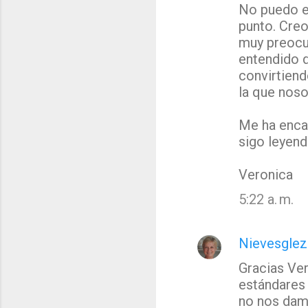
No puedo es
o
punto. Creo
m
muy preocu
e
entendido 
n
convirtiend
t
la que noso
a
Me ha encan
r
sigo leyend
i
o
Veronica
s
5:22 a. m.
Nievesglez
Gracias Ve
estándares
no nos dam