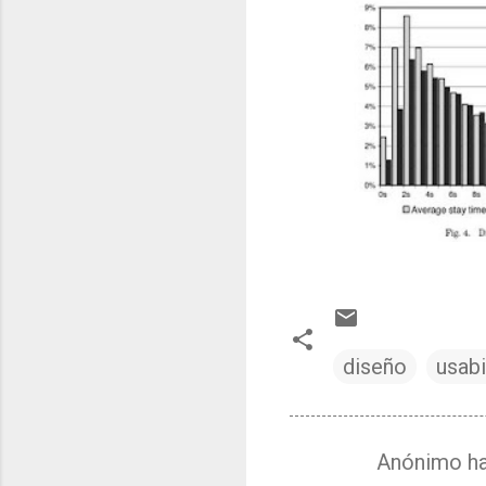
diseño
usabi
Anónimo ha
C