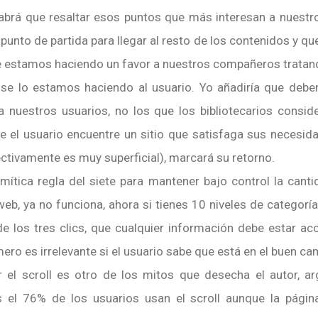
Habrá que resaltar esos puntos que más interesan a nuestr
unto de partida para llegar al resto de los contenidos y que
 le estamos haciendo un favor a nuestros compañeros trata
o se lo estamos haciendo al usuario. Yo añadiría que debe
a nuestros usuarios, no los que los bibliotecarios consid
e el usuario encuentre un sitio que satisfaga sus necesid
ctivamente es muy superficial), marcará su retorno.
 mítica regla del siete para mantener bajo control la can
b, ya no funciona, ahora si tienes 10 niveles de categorí
de los tres clics, que cualquier información debe estar acc
mero es irrelevante si el usuario sabe que está en el buen ca
ar el scroll es otro de los mitos que desecha el autor,
s el 76% de los usuarios usan el scroll aunque la pági