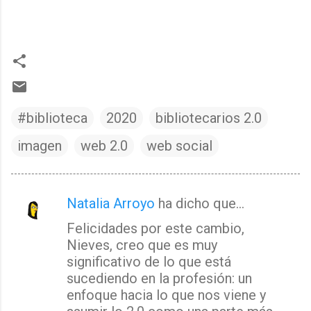
#biblioteca
2020
bibliotecarios 2.0
imagen
web 2.0
web social
Natalia Arroyo
ha dicho que…
C
Felicidades por este cambio,
o
Nieves, creo que es muy
m
significativo de lo que está
e
sucediendo en la profesión: un
n
enfoque hacia lo que nos viene y
t