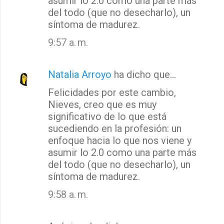
asumir lo 2.0 como una parte más
a
del todo (que no desecharlo), un
síntoma de madurez.
r
i
9:57 a. m.
o
s
Natalia Arroyo
ha dicho que…
Felicidades por este cambio,
Nieves, creo que es muy
significativo de lo que está
sucediendo en la profesión: un
enfoque hacia lo que nos viene y
asumir lo 2.0 como una parte más
del todo (que no desecharlo), un
síntoma de madurez.
9:58 a. m.