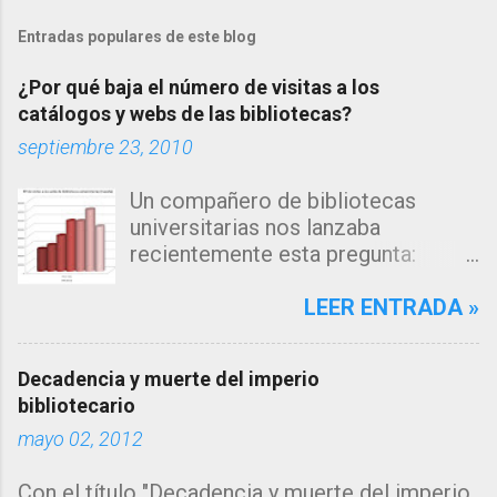
Entradas populares de este blog
¿Por qué baja el número de visitas a los
catálogos y webs de las bibliotecas?
septiembre 23, 2010
Un compañero de bibliotecas
universitarias nos lanzaba
recientemente esta pregunta:
"Estamos observando un descenso
en el número de consultas, tanto a
LEER ENTRADA »
nuestro catálogo como a la página
web de nuestra biblioteca en los
Decadencia y muerte del imperio
últimos años... me inclino a pensar
bibliotecario
que la explicación estará en los
mayo 02, 2012
algoritmos de búsqueda de los
grandes motores de búsqueda
Con el título "Decadencia y muerte del imperio
como google, que muestran