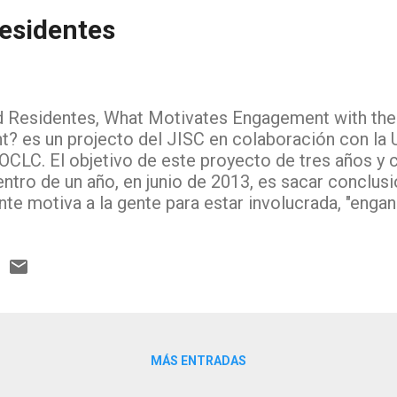
residentes
d Residentes, What Motivates Engagement with the 
? es un projecto del JISC en colaboración con la 
 OCLC. El objetivo de este proyecto de tres años y 
dentro de un año, en junio de 2013, es sacar conclus
te motiva a la gente para estar involucrada, "enga
 digitales y su aprendizaje. Su objetivo es tambien d
ecnologías, de la alfabetización digital, sobre todo 
crítica y la búsqueda de información. Para ello se 
 tanto personales como grupales, en las que tambie
s de comportamiento entre USA y Reino Unido. Este
 de Visitantes y Residentes, que expone la idea de 
e los usuarios ante la red, y lo enfrenta al conocido
MÁS ENTRADAS
 nativos y emigr...