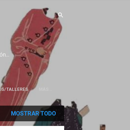
n...
OS/TALLERES
MÁS…
MOSTRAR TODO