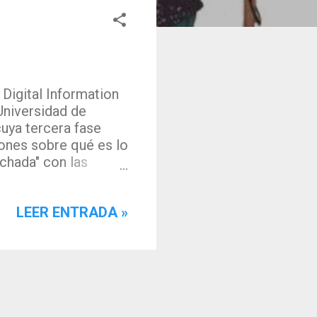
Digital Information
Universidad de
cuya tercera fase
iones sobre qué es lo
nchada" con las
iferenciar la actitud
del pensamiento y la
LEER ENTRADA »
están realizando
n extraen las
 proyecto se basa en
las diferentes
 y criticado