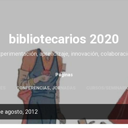
Ir al contenido principal
bibliotecarios 2020
experimentación, aprendizaje, innovación, colaboració
Páginas
NES
CONFERENCIAS, JORNADAS
CURSOS/SEMINARI
e agosto, 2012