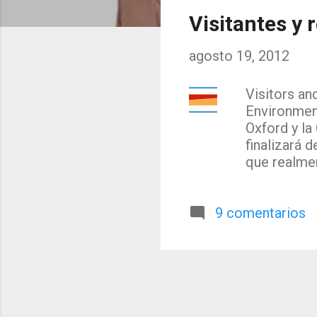
t
Visitantes y 
r
agosto 19, 2012
a
d
Visitors an
Environment
a
Oxford y la
s
finalizará 
que realmen
tecnologías
hacia las t
9 comentarios
evaluación 
entrevistas
diferencia
el concepto
actitudes d
concepto de