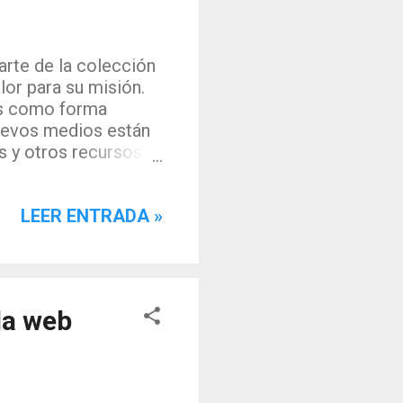
arte de la colección
lor para su misión.
es como forma
nuevos medios están
s y otros recursos
ervar ( Gayle
cluso los emails
LEER ENTRADA »
o formas de
Congreso de los EEUU
moria, y adquirir
gaciones. Por esta
uits desde marzo de
la web
por Twitter a través