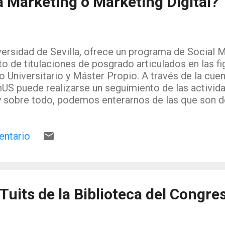
a Marketing o Marketing Digital?
mos, publicamos. "Use can be a form of creation, c
destruction and remaki...
versidad de Sevilla, ofrece un programa de Social M
to de titulaciones de posgrado articulados en las fi
o Universitario y Máster Propio. A través de la cuen
 puede realizarse un seguimiento de las activida
y sobre todo, podemos enterarnos de las que son de
a que presentamos hoy. Entre el profesorado nos
Villarejo @currovillarejo que presentó el Seminari
entario
rketing online y los medios sociales dentro de la e
cación integrada de marketing ”, celebrado el 6 de
aciones de la Universidad de Sevilla. Este Seminario
or del Barrio (@SdelBarrio), profesor titular de Mar
sidad de Granada El programa se dividió en cuatro pa
 Tuits de la Biblioteca del Congre
eractividad y los medios digitales en la implantació
da de marketing ...