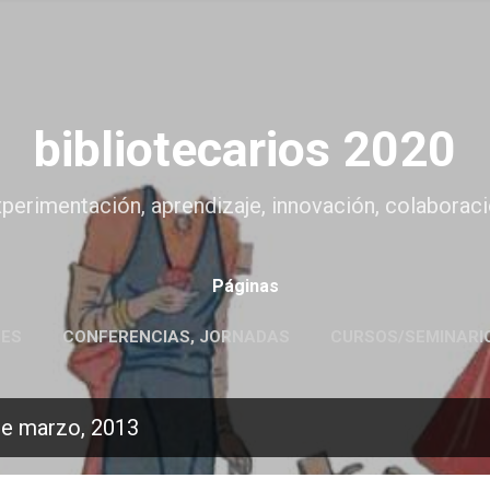
Ir al contenido principal
bibliotecarios 2020
experimentación, aprendizaje, innovación, colaboració
Páginas
NES
CONFERENCIAS, JORNADAS
CURSOS/SEMINARI
de marzo, 2013