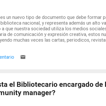
t es un nuevo tipo de documento que debe formar p
 biblioteca nacional, y representa además un alto va
 a que nuestra sociedad utiliza los medios social
taria de comunicación y expresión creativa, estos 
uyendo muchas veces las cartas, periodicos, revista
s bibliotecas de investigación deben recoger y cons
erg, director de Comunicación de la Biblioteca ). In
entario
siendo sustituidos por estos medios sociales com
cación prioritaria. La misión de la Biblioteca del 
gún Osterberg, recoger la historia de America, su Me
as coleciones que tienen valor para futuras investi
la Biblioteca comenzó adquiriendo el archivo de t
a el Bibliotecario encargado de 
asta abril de 2010, que fué ofrecido gratuitamente 
mpresa g...
mmunity manager?