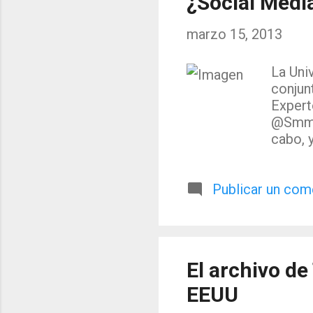
¿Social Medi
cocrea
act of 
marzo 15, 2013
La Uni
conjun
Expert
@SmmUS
cabo, 
como l
Curro 
Publicar un com
del ma
comuni
instal
Salvad
Univer
El archivo de
la int
integra
EEUU