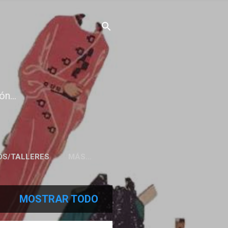
n...
OS/TALLERES
MÁS…
MOSTRAR TODO