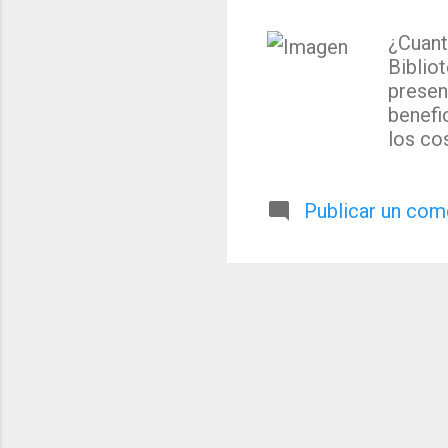
¿Cuant
Biblio
presen
benefi
los co
costes
constr
Publicar un com
tambie
Social
tener 
a bibli
para l
sus pr
dólares