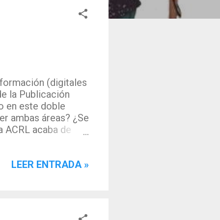
formación (digitales
e la Publicación
to en este doble
 ver ambas áreas? ¿Se
La ACRL acaba de
sto como estas dos
ho que ver entre si,
LEER ENTRADA »
uanto a las
ación y la
ucho que ver la
González, 2012).
s y comunicamos,