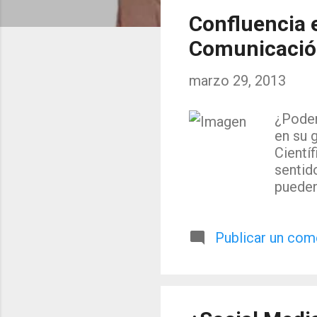
t
Confluencia 
r
Comunicación
a
marzo 29, 2013
d
a
¿Podem
en su 
s
Cientí
sentid
pueden
lanzar
grande
Publicar un com
mucho 
compete
comuni
existe
Buscam