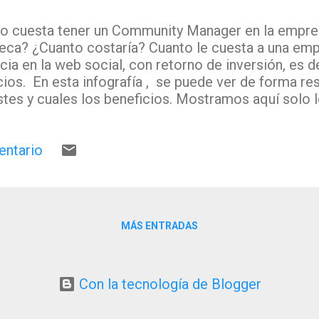
o cuesta tener un Community Manager en la empres
teca? ¿Cuanto costaría? Cuanto le cuesta a una em
cia en la web social, con retorno de inversión, es d
cios. En esta infografía , se puede ver de forma r
stes y cuales los beneficios. Mostramos aquí solo 
 incluyen el precio de la estrategia, el del Communi
ucción de los perfiles en las distintas plataformas
entario
n las aplicaciones móviles. Francisco Marco-Serra
MediaBlog , indica que para estimar el tamaño de la
en cuenta los siguientes parámetros que hemos ap
otecas: 1. Coste de la tecnología: Cifras relativas 
a biblioteca la adquisición de las herramientas y ap
MÁS ENTRADAS
oductos o servicios, programas como Hootsuite d
/mes, o Evernote, ...
Con la tecnología de Blogger