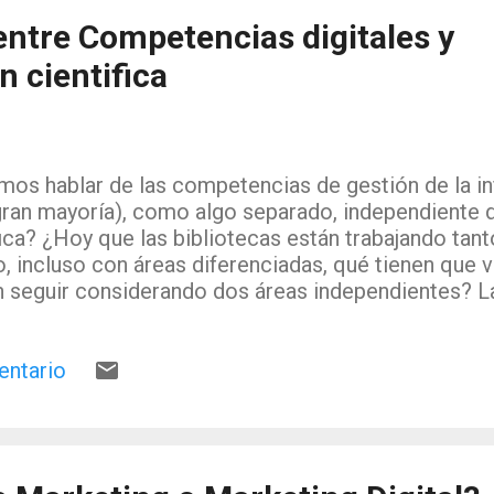
entre Competencias digitales y
 cientifica
os hablar de las competencias de gestión de la in
gran mayoría), como algo separado, independiente d
fica? ¿Hoy que las bibliotecas están trabajando tan
o, incluso con áreas diferenciadas, qué tienen que
 seguir considerando dos áreas independientes? 
 dos publicaciones, en las que se pone de manifie
s áreas de las bibliotecas universitarias, tienen muc
entario
en común y mucho que hacer en colaboración. En c
ncias digitales, las líneas que existen entre la cre
cación son muy difusas, y en este aspecto tiene m
ncia de herramientas y actitudes de la web social (
os información al mismo tiempo que la evaluamo