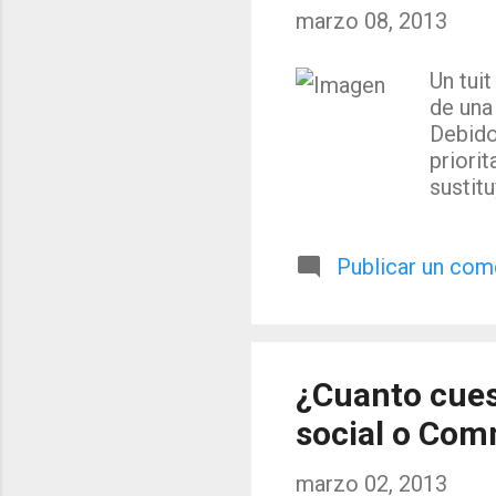
marzo 08, 2013
Un tui
de una
Debido
priori
sustit
que la
Osterb
Publicar un com
están 
comuni
es, se
aquell
razón 
¿Cuanto cuest
2006 h
de la e
social o Co
marzo 02, 2013