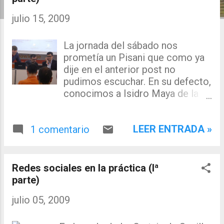
r
julio 15, 2009
a
d
La jornada del sábado nos
a
prometía un Pisani que como ya
dije en el anterior post no
s
pudimos escuchar. En su defecto,
conocimos a Isidro Maya de la
Universidad de Sevilla y que nos
habló de las redes sociales
LEER ENTRADA »
1 comentario
desde el punto de vista científico,
para terminar la sesión con
Antonio Gutierrez Rubí, que nos
enfocaría las redes sociales
Redes sociales en la práctica (Iª
desde el punto de vista de la
parte)
esfera política. Isidro Maya,
julio 05, 2009
coordinador científico de la
revista redes , nos presentó la