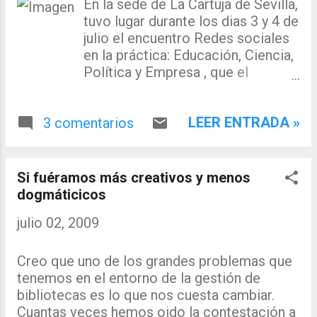
visión que desde la comunidad
En la sede de La Cartuja de Sevilla,
científica se tiene de las redes
tuvo lugar durante los dias 3 y 4 de
sociales. Comenzó haciendo una
julio el encuentro Redes sociales
introducción del impacto de las
en la práctica: Educación, Ciencia,
redes sociales y del uso general
Política y Empresa , que el
de Internet en la sociedad actual
Espacio-Red de Prácticas y
acudiendo a lugares comunes
Culturas Digitales (PCD) de la
como la difusión exponencial de
LEER ENTRADA »
3 comentarios
Universidad Internacional de
la información, los informes de
Andalucía (UNIA) organizó como
los comienzos que advertían del
parte del nodo "Redes,
uso nocivo de Internet, del
Comunidades y Formas de
Si fuéramos más creativos y menos
tiempo que le resta a otras
Organización Social Emergentes".
dogmáticicos
actividades, los peores
En el encuentro participaron
julio 02, 2009
indicadores de bienestar
ponentes expertos en estas
psicológico de los que lo usan.
diferentes áreas todas unidas por
Todo respondía a la lógica de los
el denominador común del
Creo que uno de los grandes problemas que
niveles de introducción de
impacto de estas nuevas
tenemos en el entorno de la gestión de
cualquier herramienta tecnoló...
herramientas, las redes sociales,
bibliotecas es lo que nos cuesta cambiar.
en su organización, difusión e
Cuantas veces hemos oido la contestación a