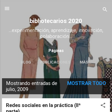
Ir al contenido principal
bibliotecarios 2020
...experimentación, aprendizaje, innovación,
colaboración...
Páginas
BLOG
PUBLICACIONES
MÁS…
Mostrando entradas de
MOSTRAR TODO
E
julio, 2009
n
t
Redes sociales en la práctica (IIª
parte)