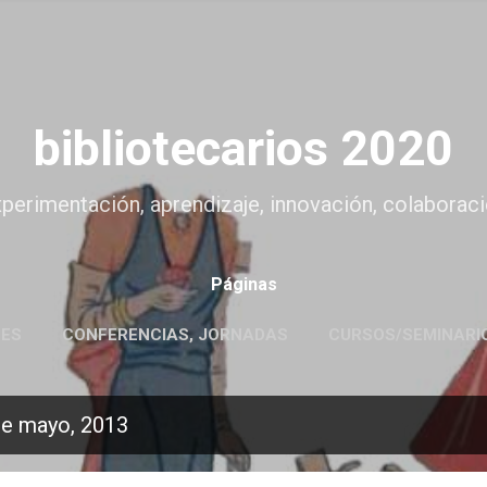
Ir al contenido principal
bibliotecarios 2020
experimentación, aprendizaje, innovación, colaboració
Páginas
NES
CONFERENCIAS, JORNADAS
CURSOS/SEMINARI
de mayo, 2013