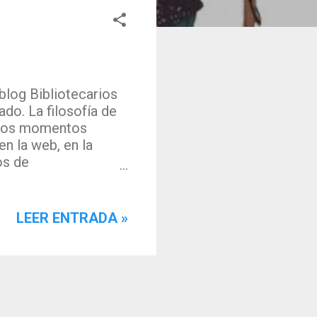
blog Bibliotecarios
do. La filosofía de
 esos momentos
n la web, en la
os de
ez en Fesabid 2007.
flexionado la web
 comprendiera
LEER ENTRADA »
arios como Didac
 Juárez , entre
06 ¿Llegará la web
sistematizar todo
se momento suponía
a de participar y