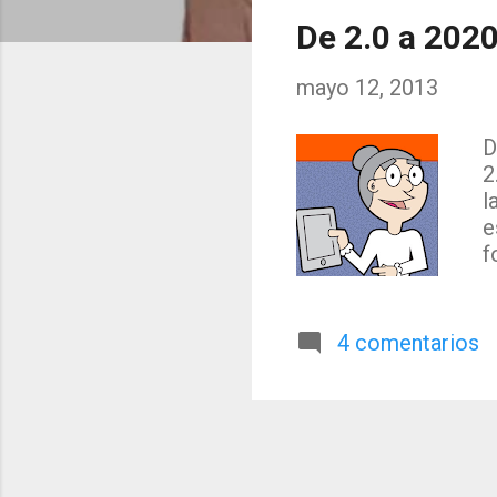
t
De 2.0 a 202
r
mayo 12, 2013
a
d
D
2
a
l
s
e
f
e
S
s
4 comentarios
e
M
o
2
a
u