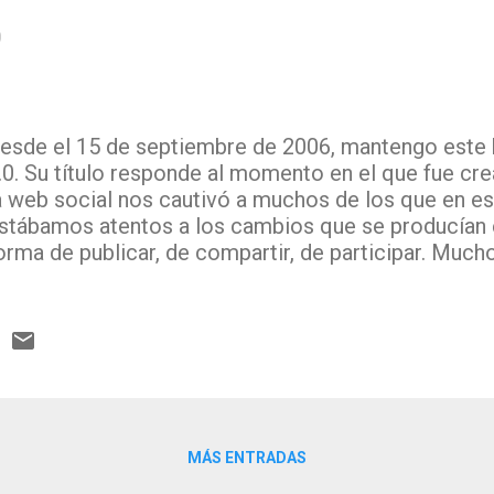
0
esde el 15 de septiembre de 2006, mantengo este 
.0. Su título responde al momento en el que fue crea
a web social nos cautivó a muchos de los que en
stábamos atentos a los cambios que se producían e
orma de publicar, de compartir, de participar. Much
sos bibliotecarios 2.0 nos reunimos por primera v
e trataba sobre todo, de un cambio de actitud, "Re
ocial como actitud" , de ahí que no todo el mundo
xactamente a qué se estaban dedicando bibliotec
argaix , Catuxa Seoane , Natalia Arroyo o Fernando
tros. Andrés Pedreño se preguntaba en junio de 20
.0 a las bibliotecas?, y José Antonio Merlo vino a 
MÁS ENTRADAS
quello en las diez claves de la web social , que e
na nueva web para las bibliotecas, una forma distint