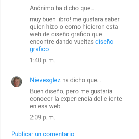
Anónimo ha dicho que…
C
muy buen libro! me gustara saber
o
quien hizo o como hicieron esta
m
web de diseño grafico que
e
encontre dando vueltas
diseño
n
grafico
t
1:40 p. m.
a
r
Nievesglez
ha dicho que…
i
o
Buen diseño, pero me gustaría
s
conocer la experiencia del cliente
en esa web.
2:09 p. m.
Publicar un comentario