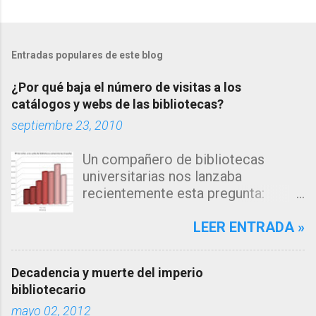
Entradas populares de este blog
¿Por qué baja el número de visitas a los
catálogos y webs de las bibliotecas?
septiembre 23, 2010
Un compañero de bibliotecas
universitarias nos lanzaba
recientemente esta pregunta:
"Estamos observando un descenso
en el número de consultas, tanto a
LEER ENTRADA »
nuestro catálogo como a la página
web de nuestra biblioteca en los
Decadencia y muerte del imperio
últimos años... me inclino a pensar
bibliotecario
que la explicación estará en los
mayo 02, 2012
algoritmos de búsqueda de los