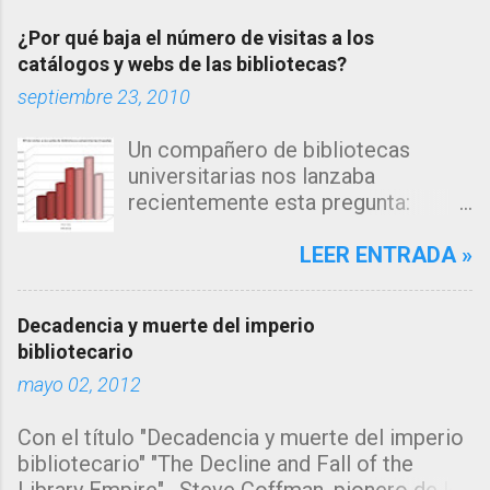
¿Por qué baja el número de visitas a los
catálogos y webs de las bibliotecas?
septiembre 23, 2010
Un compañero de bibliotecas
universitarias nos lanzaba
recientemente esta pregunta:
"Estamos observando un descenso
en el número de consultas, tanto a
LEER ENTRADA »
nuestro catálogo como a la página
web de nuestra biblioteca en los
Decadencia y muerte del imperio
últimos años... me inclino a pensar
bibliotecario
que la explicación estará en los
mayo 02, 2012
algoritmos de búsqueda de los
grandes motores de búsqueda
Con el título "Decadencia y muerte del imperio
como google, que muestran
bibliotecario" "The Decline and Fall of the
directamente la información sin