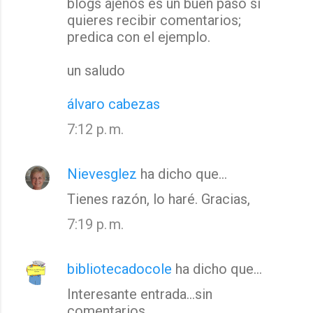
a
blogs ajenos es un buen paso si
quieres recibir comentarios;
r
predica con el ejemplo.
i
o
un saludo
s
álvaro cabezas
7:12 p. m.
Nievesglez
ha dicho que…
Tienes razón, lo haré. Gracias,
7:19 p. m.
bibliotecadocole
ha dicho que…
Interesante entrada...sin
comentarios.