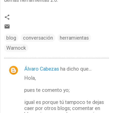
demás herramientas 2.0.
blog
conversación
herramientas
Warnock
Álvaro Cabezas
ha dicho que…
C
Hola,
o
m
pues te comento yo;
e
n
igual es porque tú tampoco te dejas
t
caer por otros blogs; comentar en