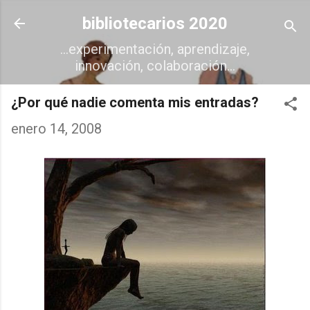
Ir al contenido principal
bibliotecarios 2020
...experimentación, aprendizaje,
innovación, colaboración...
¿Por qué nadie comenta mis entradas?
enero 14, 2008