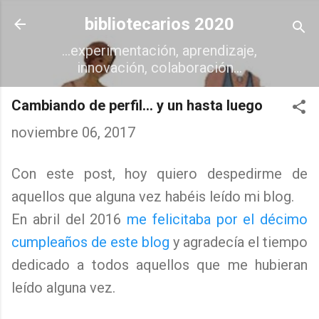
Ir al contenido principal
bibliotecarios 2020
...experimentación, aprendizaje,
innovación, colaboración...
Cambiando de perfil... y un hasta luego
noviembre 06, 2017
Con este post, hoy quiero despedirme de
aquellos que alguna vez habéis leído mi blog.
En abril del 2016
me felicitaba por el décimo
cumpleaños de este blog
y agradecía el tiempo
dedicado a todos aquellos que me hubieran
leído alguna vez.