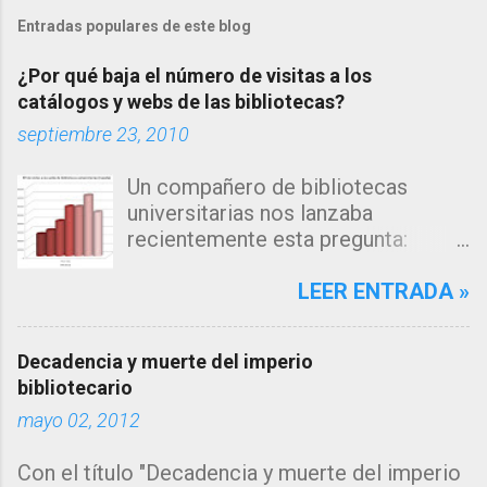
m
Entradas populares de este blog
e
n
¿Por qué baja el número de visitas a los
t
catálogos y webs de las bibliotecas?
a
septiembre 23, 2010
r
Un compañero de bibliotecas
i
universitarias nos lanzaba
o
recientemente esta pregunta:
s
"Estamos observando un descenso
en el número de consultas, tanto a
LEER ENTRADA »
nuestro catálogo como a la página
web de nuestra biblioteca en los
Decadencia y muerte del imperio
últimos años... me inclino a pensar
bibliotecario
que la explicación estará en los
mayo 02, 2012
algoritmos de búsqueda de los
grandes motores de búsqueda
Con el título "Decadencia y muerte del imperio
como google, que muestran