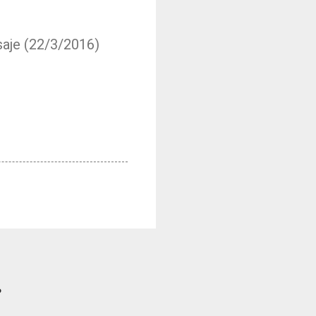
saje (22/3/2016)
?