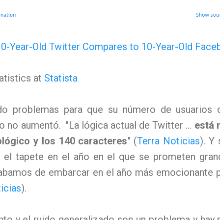
atistics at
Statista
ndo problemas para que su número de usuarios c
 no aumentó. "La lógica actual de Twitter ...
está 
ológico y los 140 caracteres
" (
Terra Noticias
). Y
 el tapete en el año en el que se prometen gran
abamos de embarcar en el año más emocionante pa
icias
).
nto y el ruido generalizado son un problema y hay