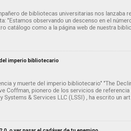
pañero de bibliotecas universitarias nos lanzaba 
ta: "Estamos observando un descenso en el número
tro catálogo como a la página web de nuestra bibli
 me inclino a pensar que la explicación estará en l
da de los grandes motores de búsqueda como goo
amente la información sin que el usuario necesite a
, pero ¿y el catálogo?" Se trata de un tema del que
el imperio bibliotecario
ribir. Desde hace tiempo estoy recopilando inform
ey, de los informes que se están publicando sobr
usuarios de las bibliotecas en relación a los recurs
ncia y muerte del imperio bibliotecario" "The Declin
s ofrece. ¡¡El tema da para escribir un monográfico
ve Coffman, pionero de los servicios de referencia v
tamiento hay muchas. Por otro lado, se trata de u
y Systems & Services LLC (LSSI) , ha escrito un ar
 ya que las evidencias del decreciente uso de las b
a leer y del que me gustaría hacer una reseña y añad
...
ra preferido titular el post "los distintos roles que 
uede negar que el título que le ha dado es de lo más
viene a decir que los bibliotecarios nos hemos pas
2.0, o ver pasar el cadáver de tu enemigo