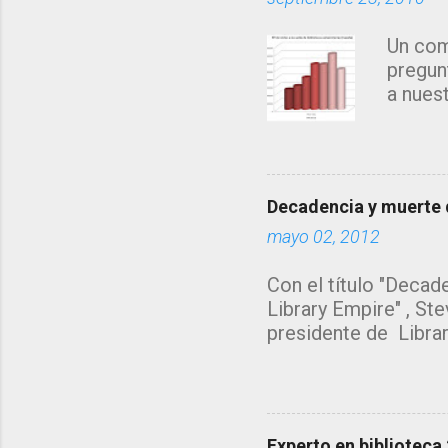
r
Un com
i
pregun
o
a nues
s
años...
búsque
direct
origen
Decadencia y muerte d
de esc
mayo 02, 2012
Mendel
de los 
Con el título "Decade
ésta le
Library Empire" , Ste
compor
presidente de Librar
máxima
bibliotecario deberí
recurso
reflexiones. Yo hubie
jugar", pero no se p
artículo en resumen 
Experto en biblioteca 