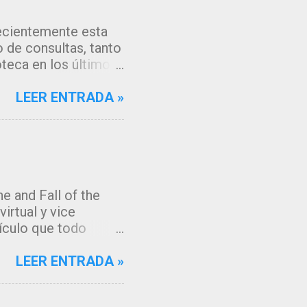
recientemente esta
 de consultas, tanto
oteca en los últimos
os algoritmos de
gle, que muestran
LEER ENTRADA »
cceder a la fuente de
 tenía muchas ganas
ación en mi gestor
e el comportamiento
os y servicios que
e and Fall of the
!!. Razones para este
irtual y vice
n tema de actualidad
tículo que todo
ibliotecas y sus
irle mis propias
la biblioteca debe
LEER ENTRADA »
 sugestivo. El
ado los últimos 30