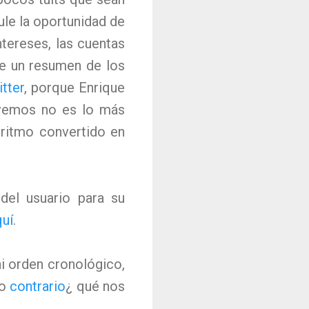
le la oportunidad de
ntereses, las cuentas
se un resumen de los
tter
, porque Enrique
 vemos no es lo más
oritmo convertido en
del usuario para su
quí
.
ni orden cronológico,
lo
contrario
¿ qué nos