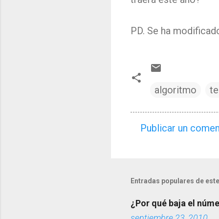
PD. Se ha modificado
algoritmo
t
Publicar un comen
C
o
m
e
Entradas populares de este
n
¿Por qué baja el númer
t
septiembre 23, 2010
a