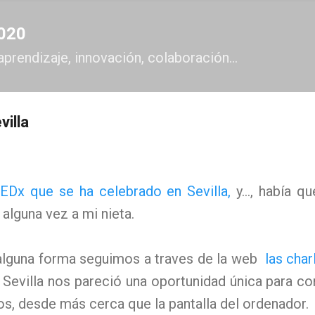
Ir al contenido principal
2020
aprendizaje, innovación, colaboración...
villa
Dx que se ha celebrado en Sevilla,
y..., había q
 alguna vez a mi nieta.
alguna forma seguimos a traves de la web
las char
n Sevilla nos pareció una oportunidad única para c
s, desde más cerca que la pantalla del ordenador.