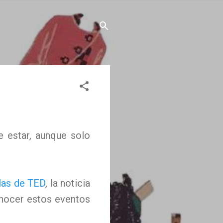
ue estar, aunque solo
las de TED
, la noticia
onocer estos eventos