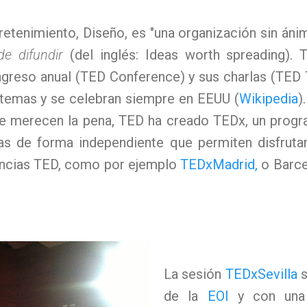
retenimiento, Diseño, es "una organización sin áni
de difundir
(del inglés: Ideas worth spreading).
greso anual (TED Conference) y sus charlas (TED 
temas y se celebran siempre en EEUU (
Wikipedia
)
que merecen la pena, TED ha creado TEDx, un prog
as de forma independiente que permiten disfruta
rencias TED, como por ejemplo
TEDxMadrid,
o Barcel
La sesión
TEDxSevilla
s
de la
EOI
y con una 