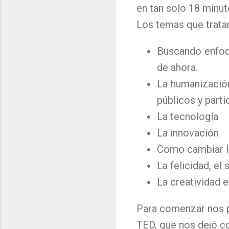
en tan solo 18 minut
Los temas que tratar
Buscando enfoqu
de ahora.
La humanización
públicos y part
La tecnología
La innovación
Como cambiar la
La felicidad, e
La creatividad e
Para comenzar nos p
TED, que nos dejó c