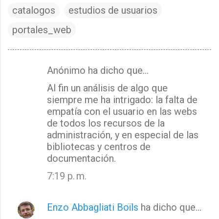
catalogos
estudios de usuarios
portales_web
Anónimo ha dicho que…
C
Al fin un análisis de algo que
o
siempre me ha intrigado: la falta de
m
empatía con el usuario en las webs
e
de todos los recursos de la
n
administración, y en especial de las
t
bibliotecas y centros de
a
documentación.
r
7:19 p. m.
i
o
Enzo Abbagliati Boïls
ha dicho que…
s