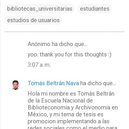
bibliotecas_universitarias
estudiantes
estudios de usuarios
Anónimo ha dicho que…
C
yoo. thank you for this thoughts :)
o
m
3:07 a. m.
e
n
Tomás Beltrán Nava
ha dicho que…
t
Hola mi nombre es Tomás Beltrán
a
de la Escuela Nacional de
r
Biblioteconomia y Archivonomia en
i
México, y mi tema de tesis es
o
promocion implementando a las
s
redes sociales como el medio para