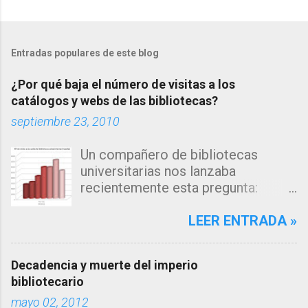
Entradas populares de este blog
¿Por qué baja el número de visitas a los
catálogos y webs de las bibliotecas?
septiembre 23, 2010
Un compañero de bibliotecas
universitarias nos lanzaba
recientemente esta pregunta:
"Estamos observando un descenso
en el número de consultas, tanto a
LEER ENTRADA »
nuestro catálogo como a la página
web de nuestra biblioteca en los
Decadencia y muerte del imperio
últimos años... me inclino a pensar
bibliotecario
que la explicación estará en los
mayo 02, 2012
algoritmos de búsqueda de los