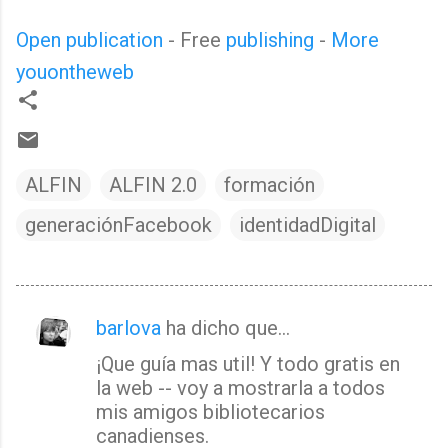
Open publication
- Free
publishing
-
More
youontheweb
ALFIN
ALFIN 2.0
formación
generaciónFacebook
identidadDigital
barlova
ha dicho que…
C
¡Que guía mas util! Y todo gratis en
o
la web -- voy a mostrarla a todos
m
mis amigos bibliotecarios
e
canadienses.
n