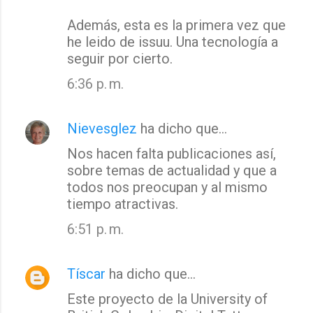
t
Además, esta es la primera vez que
a
he leido de issuu. Una tecnología a
seguir por cierto.
r
i
6:36 p. m.
o
s
Nievesglez
ha dicho que…
Nos hacen falta publicaciones así,
sobre temas de actualidad y que a
todos nos preocupan y al mismo
tiempo atractivas.
6:51 p. m.
Tíscar
ha dicho que…
Este proyecto de la University of