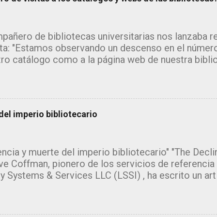
pañero de bibliotecas universitarias nos lanzaba 
ta: "Estamos observando un descenso en el número
tro catálogo como a la página web de nuestra bibli
 me inclino a pensar que la explicación estará en l
da de los grandes motores de búsqueda como goo
amente la información sin que el usuario necesite a
, pero ¿y el catálogo?" Se trata de un tema del que
el imperio bibliotecario
ribir. Desde hace tiempo estoy recopilando inform
ey, de los informes que se están publicando sobr
usuarios de las bibliotecas en relación a los recurs
ncia y muerte del imperio bibliotecario" "The Declin
s ofrece. ¡¡El tema da para escribir un monográfico
ve Coffman, pionero de los servicios de referencia v
tamiento hay muchas. Por otro lado, se trata de u
y Systems & Services LLC (LSSI) , ha escrito un ar
 ya que las evidencias del decreciente uso de las b
a leer y del que me gustaría hacer una reseña y añad
...
ra preferido titular el post "los distintos roles que 
uede negar que el título que le ha dado es de lo más