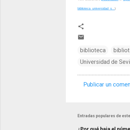
biblioteca_universidad_s...
)
biblioteca
biblio
Universidad de Sevi
Publicar un comen
C
o
m
e
Entradas populares de este
n
¿Por qué baja el númer