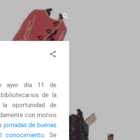
e ayer día 11 de
bibliotecarios de la
a la oportunidad de
didamente con motivo
as
jornadas de buenas
l conocimiento
. Se