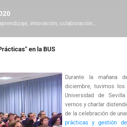
Ir al contenido principal
2020
aprendizaje, innovación, colaboración...
rácticas" en la BUS
Durante la mañana d
diciembre, tuvimos los 
Universidad de Sevill
vernos y charlar disten
de la celebración de un
prácticas
y gestión de