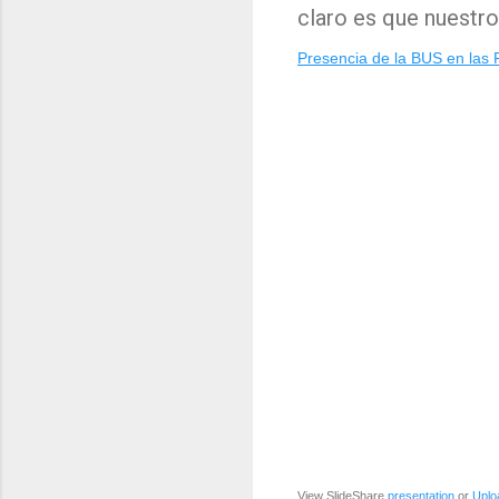
claro es que nuestro
Presencia de la BUS en las 
View SlideShare
presentation
or
Uplo