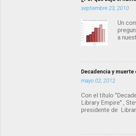
t
septiembre 23, 2010
a
r
Un com
i
pregun
o
a nues
s
años...
búsque
direct
origen
Decadencia y muerte d
de esc
mayo 02, 2012
Mendel
de los 
Con el título "Decade
ésta le
Library Empire" , Ste
compor
presidente de Librar
máxima
bibliotecario deberí
recurso
reflexiones. Yo hubie
jugar", pero no se p