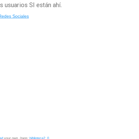
s usuarios SI están ahí.
Redes Sociales
ad
your own. (tags:
biblioteca2_0