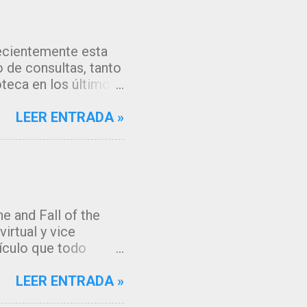
recientemente esta
 de consultas, tanto
oteca en los últimos
os algoritmos de
gle, que muestran
LEER ENTRADA »
cceder a la fuente de
 tenía muchas ganas
ación en mi gestor
e el comportamiento
os y servicios que
e and Fall of the
!!. Razones para este
irtual y vice
n tema de actualidad
tículo que todo
ibliotecas y sus
irle mis propias
la biblioteca debe
LEER ENTRADA »
 sugestivo. El