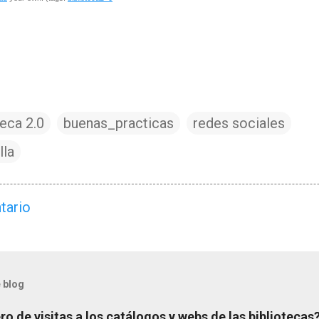
teca 2.0
buenas_practicas
redes sociales
lla
tario
 blog
o de visitas a los catálogos y webs de las bibliotecas