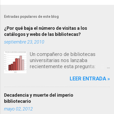
Entradas populares de este blog
¿Por qué baja el número de visitas a los
catálogos y webs de las bibliotecas?
septiembre 23, 2010
Un compañero de bibliotecas
universitarias nos lanzaba
recientemente esta pregunta:
"Estamos observando un descenso
en el número de consultas, tanto a
LEER ENTRADA »
nuestro catálogo como a la página
web de nuestra biblioteca en los
Decadencia y muerte del imperio
últimos años... me inclino a pensar
bibliotecario
que la explicación estará en los
mayo 02, 2012
algoritmos de búsqueda de los