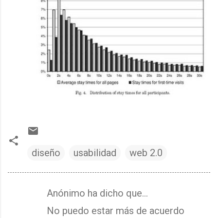
diseño
usabilidad
web 2.0
Anónimo ha dicho que…
C
No puedo estar más de acuerdo
o