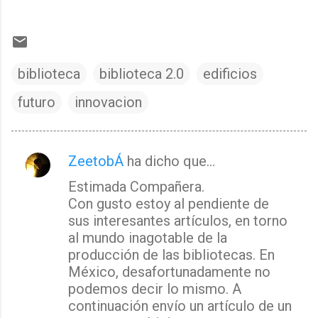
biblioteca
biblioteca 2.0
edificios
futuro
innovacion
ZeetobÁ
ha dicho que…
C
Estimada Compañera.
o
Con gusto estoy al pendiente de
m
sus interesantes artículos, en torno
e
al mundo inagotable de la
n
producción de las bibliotecas. En
t
México, desafortunadamente no
a
podemos decir lo mismo. A
continuación envío un artículo de un
r