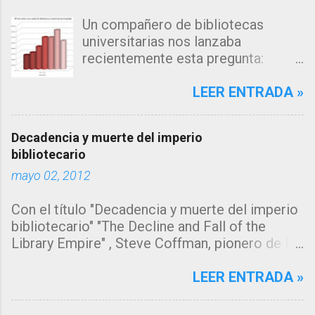
Un compañero de bibliotecas
universitarias nos lanzaba
recientemente esta pregunta:
"Estamos observando un descenso
en el número de consultas, tanto a
LEER ENTRADA »
nuestro catálogo como a la página
web de nuestra biblioteca en los
Decadencia y muerte del imperio
últimos años... me inclino a pensar
bibliotecario
que la explicación estará en los
mayo 02, 2012
algoritmos de búsqueda de los
grandes motores de búsqueda
Con el título "Decadencia y muerte del imperio
como google, que muestran
bibliotecario" "The Decline and Fall of the
directamente la información sin
Library Empire" , Steve Coffman, pionero de los
que el usuario necesite acceder a
servicios de referencia virtual y vice
la fuente de origen, pero ¿y el
presidente de Library Systems & Services LLC
LEER ENTRADA »
catálogo?" Se trata de un tema del
(LSSI) , ha escrito un artículo que todo
que tenía muchas ganas de escribir.
bibliotecario debería leer y del que me gustaría
Desde hace tiempo estoy