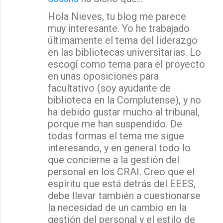
C
Hola Nieves, tu blog me parece
o
muy interesante. Yo he trabajado
m
últimamente el tema del liderazgo
e
en las bibliotecas universitarias. Lo
n
escogí como tema para el proyecto
t
en unas oposiciones para
a
facultativo (soy ayudante de
biblioteca en la Complutense), y no
r
ha debido gustar mucho al tribunal,
i
porque me han suspendido. De
o
todas formas el tema me sigue
s
interesando, y en general todo lo
que concierne a la gestión del
personal en los CRAI. Creo que el
espíritu que está detrás del EEES,
debe llevar también a cuestionarse
la necesidad de un cambio en la
gestión del personal y el estilo de