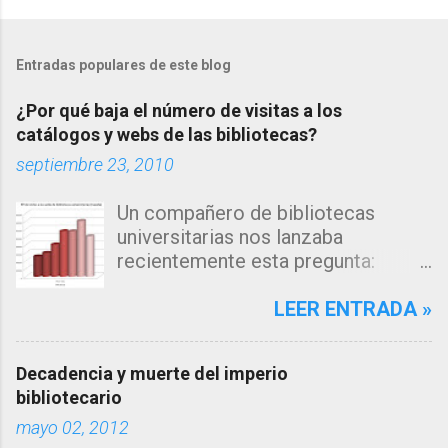
Entradas populares de este blog
¿Por qué baja el número de visitas a los
catálogos y webs de las bibliotecas?
septiembre 23, 2010
Un compañero de bibliotecas
universitarias nos lanzaba
recientemente esta pregunta:
"Estamos observando un descenso
en el número de consultas, tanto a
LEER ENTRADA »
nuestro catálogo como a la página
web de nuestra biblioteca en los
Decadencia y muerte del imperio
últimos años... me inclino a pensar
bibliotecario
que la explicación estará en los
mayo 02, 2012
algoritmos de búsqueda de los