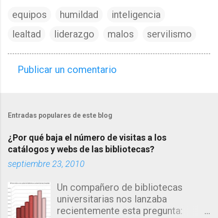
equipos
humildad
inteligencia
lealtad
liderazgo
malos
servilismo
Publicar un comentario
C
o
m
Entradas populares de este blog
e
n
¿Por qué baja el número de visitas a los
t
catálogos y webs de las bibliotecas?
a
septiembre 23, 2010
r
Un compañero de bibliotecas
i
universitarias nos lanzaba
o
recientemente esta pregunta:
s