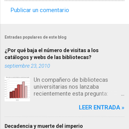
Publicar un comentario
C
o
m
Entradas populares de este blog
e
n
¿Por qué baja el número de visitas a los
t
catálogos y webs de las bibliotecas?
a
septiembre 23, 2010
r
Un compañero de bibliotecas
i
universitarias nos lanzaba
o
recientemente esta pregunta:
s
"Estamos observando un descenso
en el número de consultas, tanto a
LEER ENTRADA »
nuestro catálogo como a la página
web de nuestra biblioteca en los
Decadencia y muerte del imperio
últimos años... me inclino a pensar