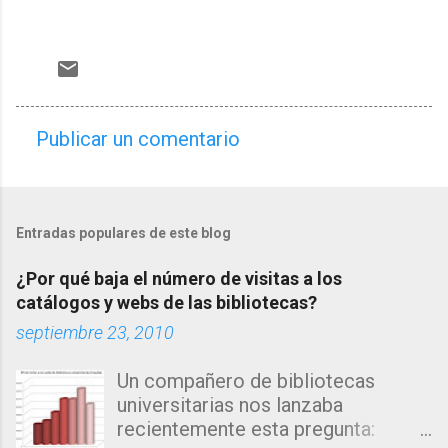
Publicar un comentario
C
o
m
Entradas populares de este blog
e
n
¿Por qué baja el número de visitas a los
t
catálogos y webs de las bibliotecas?
a
septiembre 23, 2010
r
Un compañero de bibliotecas
i
universitarias nos lanzaba
o
recientemente esta pregunta:
s