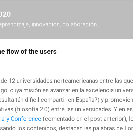
Ir al contenido principal
2020
aprendizaje, innovación, colaboración...
the flow of the users
de 12 universidades norteamericanas entre las que
go, cuya misión es avanzar en la excelencia univer
sulta tán dificil compartir en España?) y promovi
ivas (filosofía 2.0) entre las universidades. Y en e
brary Conference
(comentado en el post anterior), l
sando los contenidos, destacan las palabras de L