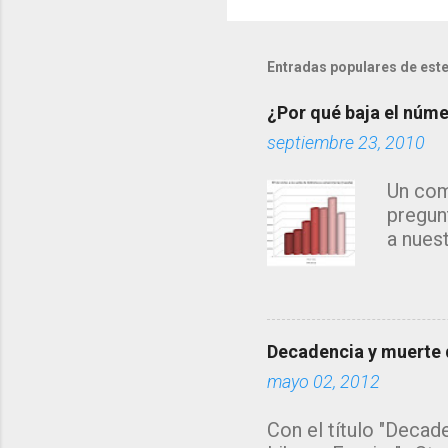
o
m
e
Entradas populares de este
n
¿Por qué baja el númer
t
septiembre 23, 2010
a
r
Un com
i
pregun
o
a nues
s
años...
búsque
direct
origen
Decadencia y muerte d
de esc
mayo 02, 2012
Mendel
de los 
Con el título "Decade
ésta le