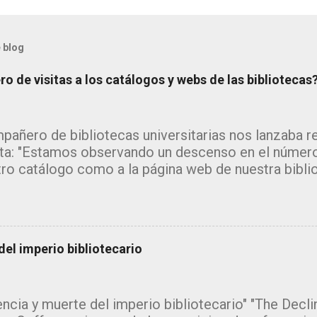
 blog
o de visitas a los catálogos y webs de las bibliotecas
pañero de bibliotecas universitarias nos lanzaba 
ta: "Estamos observando un descenso en el número
tro catálogo como a la página web de nuestra bibli
 me inclino a pensar que la explicación estará en l
da de los grandes motores de búsqueda como goo
amente la información sin que el usuario necesite a
, pero ¿y el catálogo?" Se trata de un tema del que
el imperio bibliotecario
ribir. Desde hace tiempo estoy recopilando inform
ey, de los informes que se están publicando sobr
usuarios de las bibliotecas en relación a los recurs
ncia y muerte del imperio bibliotecario" "The Declin
s ofrece. ¡¡El tema da para escribir un monográfico