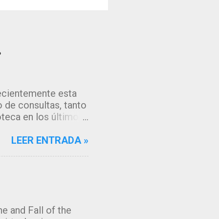
?
recientemente esta
 de consultas, tanto
oteca en los últimos
os algoritmos de
gle, que muestran
LEER ENTRADA »
cceder a la fuente de
 tenía muchas ganas
ación en mi gestor
e el comportamiento
os y servicios que
e and Fall of the
!!. Razones para este