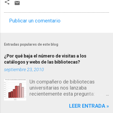
Publicar un comentario
C
o
m
Entradas populares de este blog
e
n
¿Por qué baja el número de visitas a los
t
catálogos y webs de las bibliotecas?
a
septiembre 23, 2010
r
Un compañero de bibliotecas
i
universitarias nos lanzaba
o
recientemente esta pregunta:
s
"Estamos observando un descenso
en el número de consultas, tanto a
LEER ENTRADA »
nuestro catálogo como a la página