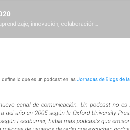
Ir al contenido principal
2020
aprendizaje, innovación, colaboración...
os define lo que es un podcast en las
Jornadas de Blogs de la 
 nuevo canal de comunicación. Un podcast no e
a del año en 2005 según la Oxford University Pres
según Feedburner, había más podcasts que emisora
 millones de usuarios de radio que escuchan podca