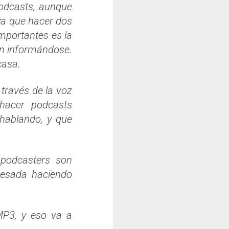
podcasts, aunque
ya que hacer dos
importantes es la
an informándose.
casa.
 través de la voz
 hacer podcasts
 hablando, y que
 podcasters son
resada haciendo
MP3, y eso va a