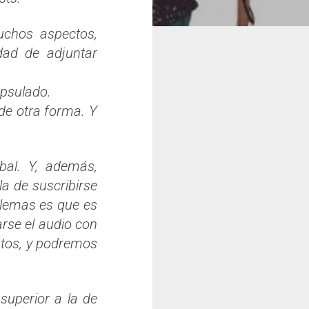
uchos aspectos,
idad de adjuntar
apsulado.
 de otra forma. Y
obal. Y, además,
a de suscribirse
oblemas es que es
arse el audio con
nutos, y podremos
superior a la de