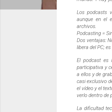
Los podcasts v
aunque en el ex
archivos.
Podcasting = Si
Dos ventajas: No
libera del PC; es 
El podcast es l
participativa y
a ellos y de gra
casi exclusivo d
el vídeo y el te
verlo dentro de 
La dificultad t