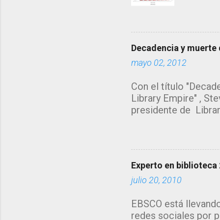
s
años...
búsque
direct
origen
Decadencia y muerte d
de esc
mayo 02, 2012
Mendel
de los 
Con el título "Decade
ésta le
Library Empire" , Ste
compor
presidente de Librar
máxima
bibliotecario deberí
recurso
reflexiones. Yo hubie
jugar", pero no se p
artículo en resumen 
Experto en biblioteca 
años soñando con ten
todo lo que nos rode
julio 20, 2010
proyectos a los que
EBSCO está llevando 
Coffman enumera los
redes sociales por p