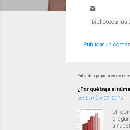
bibliotecarios 
Publicar un comen
C
o
m
e
Entradas populares de este
n
¿Por qué baja el númer
t
septiembre 23, 2010
a
r
Un com
i
pregun
o
a nues