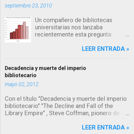
a
septiembre 23, 2010
r
Un compañero de bibliotecas
i
universitarias nos lanzaba
o
recientemente esta pregunta:
s
"Estamos observando un descenso
en el número de consultas, tanto a
LEER ENTRADA »
nuestro catálogo como a la página
web de nuestra biblioteca en los
Decadencia y muerte del imperio
últimos años... me inclino a pensar
bibliotecario
que la explicación estará en los
mayo 02, 2012
algoritmos de búsqueda de los
grandes motores de búsqueda
Con el título "Decadencia y muerte del imperio
como google, que muestran
bibliotecario" "The Decline and Fall of the
directamente la información sin
Library Empire" , Steve Coffman, pionero de los
que el usuario necesite acceder a
servicios de referencia virtual y vice
la fuente de origen, pero ¿y el
presidente de Library Systems & Services LLC
LEER ENTRADA »
catálogo?" Se trata de un tema del