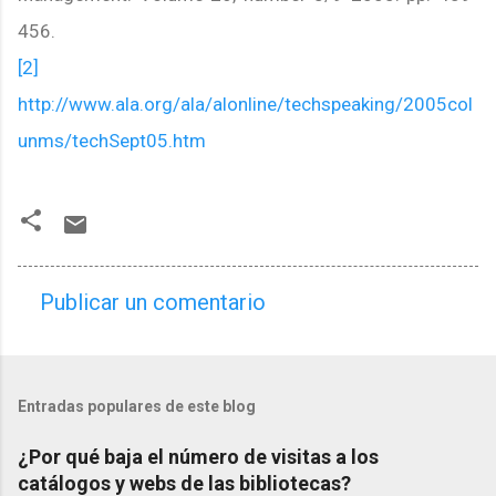
456.
[2]
http://www.ala.org/ala/alonline/techspeaking/2005col
unms/techSept05.htm
Publicar un comentario
C
o
m
Entradas populares de este blog
e
n
¿Por qué baja el número de visitas a los
t
catálogos y webs de las bibliotecas?