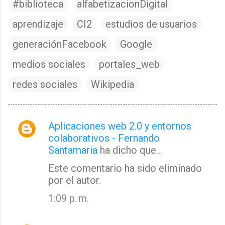
#biblioteca
alfabetizacionDigital
aprendizaje
CI2
estudios de usuarios
generaciónFacebook
Google
medios sociales
portales_web
redes sociales
Wikipedia
Aplicaciones web 2.0 y entornos
C
colaborativos - Fernando
o
Santamaria
ha dicho que…
m
Este comentario ha sido eliminado
e
por el autor.
n
1:09 p. m.
t
a