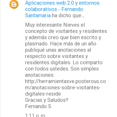
r
Aplicaciones web 2.0 y entornos
colaborativos - Fernando
i
Santamaria
ha dicho que…
o
s
Muy interesante Nieves el
concepto de visitantes y residentes
y además creo que bien escrito y
plasmado. Hace más de un año
publiqué unas anotaciones al
respecto sobre visitantes y
residentes digitales. Lo comparto
con todos ustedes. Son simples
anotaciones:
http://herramientasve.posterous.co
m/anotaciones-sobre-visitantes-
digitales-reside
Gracias y Saludos!!
Fernando S
1:11 p. m.