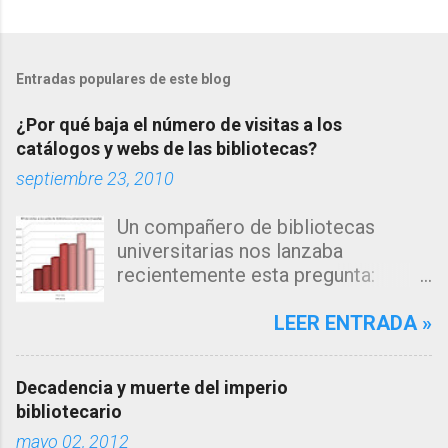
Entradas populares de este blog
¿Por qué baja el número de visitas a los
catálogos y webs de las bibliotecas?
septiembre 23, 2010
Un compañero de bibliotecas
universitarias nos lanzaba
recientemente esta pregunta:
"Estamos observando un descenso
en el número de consultas, tanto a
LEER ENTRADA »
nuestro catálogo como a la página
web de nuestra biblioteca en los
Decadencia y muerte del imperio
últimos años... me inclino a pensar
bibliotecario
que la explicación estará en los
mayo 02, 2012
algoritmos de búsqueda de los