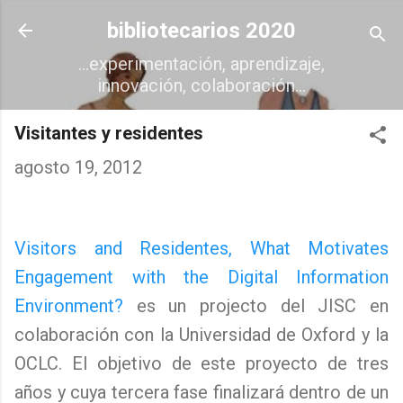
Ir al contenido principal
bibliotecarios 2020
...experimentación, aprendizaje,
innovación, colaboración...
Visitantes y residentes
agosto 19, 2012
Visitors and Residentes, What Motivates
Engagement with the Digital Information
Environment?
es un projecto del JISC en
colaboración con la Universidad de Oxford y la
OCLC. El objetivo de este proyecto de tres
años y cuya tercera fase finalizará dentro de un