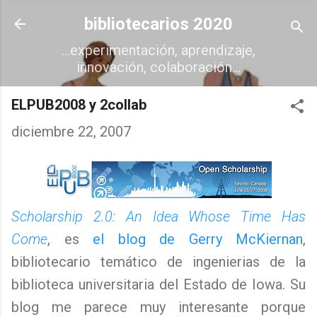
Ir al contenido principal
bibliotecarios 2020
...experimentación, aprendizaje,
innovación, colaboración...
ELPUB2008 y 2collab
diciembre 22, 2007
Scholarship 2.0: An Idea Whose Time Has
Come
, es
el blog de Gerry McKiernan
,
bibliotecario temático de ingenierias de la
biblioteca universitaria del Estado de Iowa. Su
blog me parece muy interesante porque