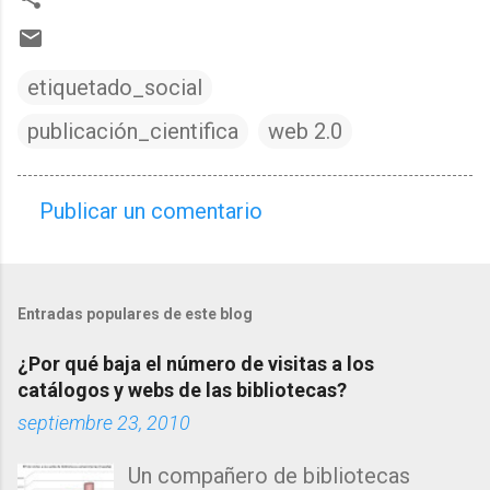
etiquetado_social
publicación_cientifica
web 2.0
Publicar un comentario
C
o
m
Entradas populares de este blog
e
n
¿Por qué baja el número de visitas a los
t
catálogos y webs de las bibliotecas?
a
septiembre 23, 2010
r
Un compañero de bibliotecas
i