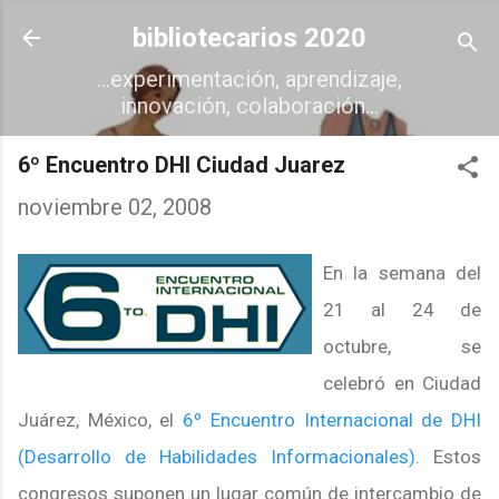
Ir al contenido principal
bibliotecarios 2020
...experimentación, aprendizaje,
innovación, colaboración...
6º Encuentro DHI Ciudad Juarez
noviembre 02, 2008
En la semana del
21 al 24 de
octubre, se
celebró en Ciudad
Juárez, México, el
6º Encuentro Internacional de DHI
(Desarrollo de Habilidades Informacionales)
. Estos
congresos suponen un lugar común de intercambio de