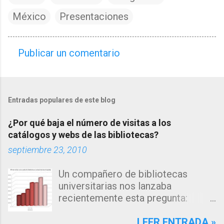
México
Presentaciones
Publicar un comentario
C
o
m
Entradas populares de este blog
e
n
¿Por qué baja el número de visitas a los
t
catálogos y webs de las bibliotecas?
a
septiembre 23, 2010
r
Un compañero de bibliotecas
i
universitarias nos lanzaba
o
recientemente esta pregunta:
s
"Estamos observando un descenso
en el número de consultas, tanto a
LEER ENTRADA »